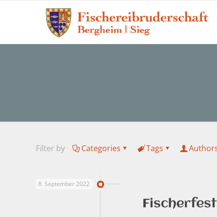
Filter by
Categories
Tags
Author
8. September 2022
Fischerfes