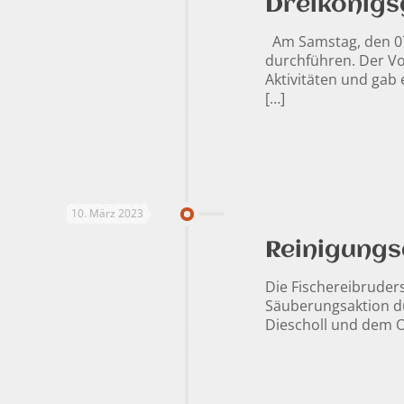
Dreikönigs
Am Samstag, den 07.
durchführen. Der Vo
Aktivitäten und gab 
[…]
10. März 2023
Reinigung
Die Fischereibruders
Säuberungsaktion d
Diescholl und dem O