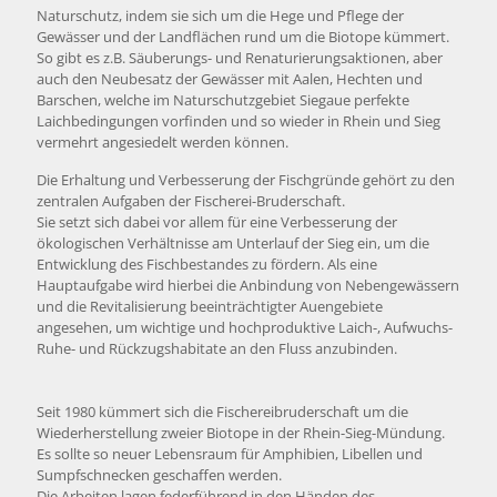
Naturschutz, indem sie sich um die Hege und Pflege der
Gewässer und der Landflächen rund um die Biotope kümmert.
So gibt es z.B. Säuberungs- und Renaturierungsaktionen, aber
auch den Neubesatz der Gewässer mit Aalen, Hechten und
Barschen, welche im Naturschutzgebiet Siegaue perfekte
Laichbedingungen vorfinden und so wieder in Rhein und Sieg
vermehrt angesiedelt werden können.
Die Erhaltung und Verbesserung der Fischgründe gehört zu den
zentralen Aufgaben der Fischerei-Bruderschaft.
Sie setzt sich dabei vor allem für eine Verbesserung der
ökologischen Verhältnisse am Unterlauf der Sieg ein, um die
Entwicklung des Fischbestandes zu fördern. Als eine
Hauptaufgabe wird hierbei die Anbindung von Nebengewässern
und die Revitalisierung beeinträchtigter Auengebiete
angesehen, um wichtige und hochproduktive Laich-, Aufwuchs-
Ruhe- und Rückzugshabitate an den Fluss anzubinden.
Seit 1980 kümmert sich die Fischereibruderschaft um die
Wiederherstellung zweier Biotope in der Rhein-Sieg-Mündung.
Es sollte so neuer Lebensraum für Amphibien, Libellen und
Sumpfschnecken geschaffen werden.
Die Arbeiten lagen federführend in den Händen des