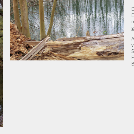
D
E
n
g
A
v
S
F
B