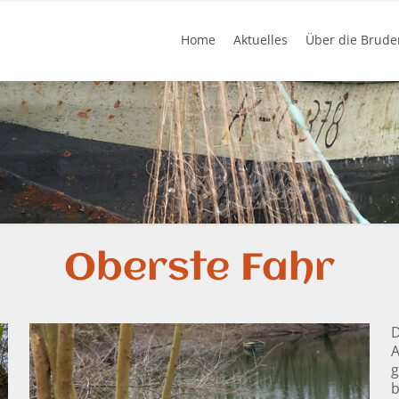
Home
Aktuelles
Über die Brude
Oberste Fahr
D
A
g
b