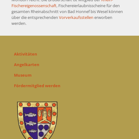
Fischereigenossenschaft
, Fischereierlaubnisscheine für den
gesamten Rheinabschnitt von Bad Honnef bis Wesel können
über die entsprechenden
Vorverkaufsstellen
erworben
werden.
Aktivitäten
Angelkarten
Museum
Fördermitglied werden