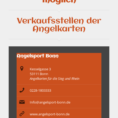
möglich
Verkaufsstellen der
Angelkarten
Angelsport Bonn
Kesselgasse 3
53111 Bonn
Angelkarten für die Sieg und Rhein
0228-1803333
Info@angelsport-bonn.de
www.angelsport-bonn.de