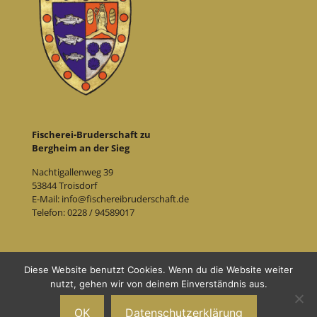
Fischerei-Bruderschaft zu
Bergheim an der Sieg
Nachtigallenweg 39
53844 Troisdorf
E-Mail: info@fischereibruderschaft.de
Telefon: 0228 / 94589017
Impressum
Datenschutz
Diese Website benutzt Cookies. Wenn du die Website weiter
nutzt, gehen wir von deinem Einverständnis aus.
© 2019 Fischereibruderschaft Bergheim/Sieg
OK
Datenschutzerklärung